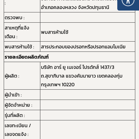
:
อำเภอคลองหลวง จังหวัดปทุมธานี
ตรวจพบ :
สาเหตุที่แจ้ง
พบสารห้ามใช้
เตือน :
พบสารห้ามใช้ :
สารประกอบของปรอทหรือปรอทแอมโมเนีย
รายละเอียดผลิตภัณฑ์
บริษัท อาร์ ยู เนเจอร์ โปรดักส์ 1437/3
ผู้ผลิต :
ถ.สุขาภิบาล แขวงคันนายาว เขตคลองกุ่ม
กรุงเทพฯ 10220
ผู้นำเข้า :
ผู้จัดจำหน่าย :
รุ่นที่ผลิต :
เลขทะเบียน /
เลขจดแจ้ง :