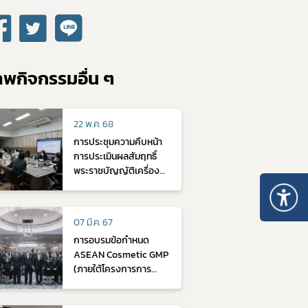
พกิจกรรมอื่น ๆ
22 พ.ค. 68
การประชุมความคืบหน้า
การประเมินผลสัมฤทธิ์
พระราชบัญญัติเครื่อง
สำอาง พ.ศ. 2558 ในวัน
พุธที่ 21 พฤษภาคม 2568
เวลา 9.30 - 14.00 น.
07 มี.ค. 67
การอบรมข้อกำหนด
ASEAN Cosmetic GMP
(ภายใต้โครงการการ
อบรมข้อกำหนด ASEAN
Cosmetic GMP และ ISO