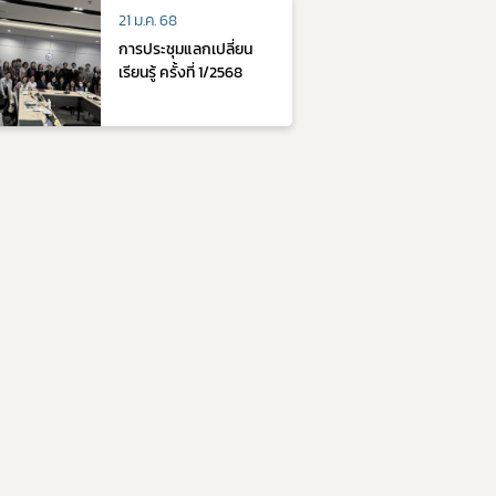
14001:2015& ISO
21 ม.ค. 68
45001:2018 เพื่อพัฒนา
การประชุมแลกเปลี่ยน
ศักยภาพเป็นผู้ตรวจ
เรียนรู้ ครั้งที่ 1/2568
ประเมิน GMP) วันที่ 7 - 8
มีนาคม 2567 ณ โรงแรม
แกรนด์ ริชมอนด์ สไตลิช
คอนเวนชั่น จ.นนทบุรี