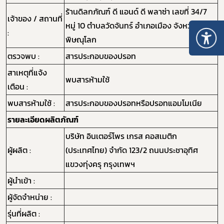
ร้านดิลกภัณฑ์ ดี แอนด์ ดี พลาซ่า เลขที่ 34/7
เจ้าของ / สถานที่
หมู่ 10 ตำบลวัดจันทร์ อำเภอเมือง จังหวัด
:
พิษณุโลก
ตรวจพบ :
สารประกอบของปรอท
สาเหตุที่แจ้ง
พบสารห้ามใช้
เตือน :
พบสารห้ามใช้ :
สารประกอบของปรอทหรือปรอทแอมโมเนีย
รายละเอียดผลิตภัณฑ์
บริษัท อินเตอร์โพร เกรส คอสเมติก
ผู้ผลิต :
(ประเทศไทย) จำกัด 123/2 ถนนประชาอุทิศ
แขวงทุ่งครุ กรุงเทพฯ
ผู้นำเข้า :
ผู้จัดจำหน่าย :
รุ่นที่ผลิต :