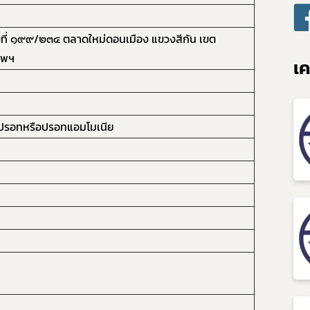
ที่ ๑๙๙/๒๓๔ ตลาดใหม่ดอนเมือง แขวงสีกัน เขต
ทพฯ
เค
รอทหรือปรอทแอมโมเนีย
Subscribe
เลือกหัวข้อที่ท่านต้องการ Subscribe
กฎหมาย