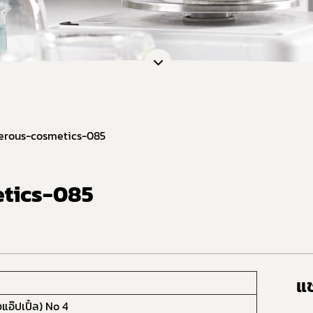
erous-cosmetics-085
tics-085
แช
วแอ๊ปเปิ้ล) No 4