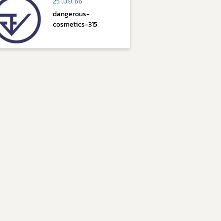
25 เม.ย. 66
dangerous-
cosmetics-315