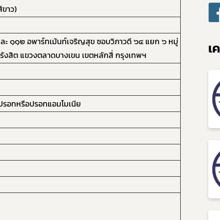
ีขาว)
และ ๑๑๒ อพาร์ทเม้นท์เจริญสุข ซอบวิภาวดี ๖๔ แยก ๖ หมู่
เค
ี-รังสิต แขวงตลาดบางเขน เขตหลักสี่ กรุงเทพฯ
รอทหรือปรอทแอมโมเนีย
Subscribe
เลือกหัวข้อที่ท่านต้องการ Subscribe