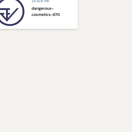
25 เม.ย. 66
dangerous-
cosmetics-870