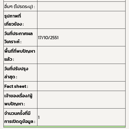
อื่นๆ (โปรดระบุ) :
รุปภาพที่
เกี่ยวข้อง :
วันที่ประกาศผล
17/10/2551
วิเคราะห์ :
พื้นที่ที่พบปัญหา
แล้ว :
วันที่ปรับปรุง
Subscribe
ล่าสุด :
เลือกหัวข้อที่ท่านต้องการ Subscribe
Fact sheet :
เจ้าของเรื่อง/ผู้
พบปัญหา :
จำนวนครั้งที่มี
1
กฎหมาย
การเปิดดูข้อมูล :