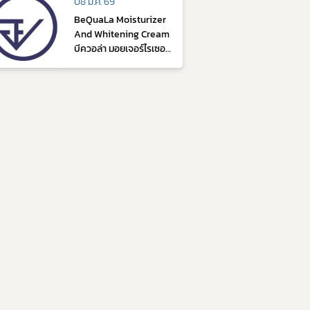
08 ม.ค. 69
BeQuaLa Moisturizer
And Whitening Cream
บีควอล่า มอยเจอร์ไรเซอร์
แอนด์ ไวท์เทนนิ่ง ครีม
(ร้านค้า KS Beauty
Online)