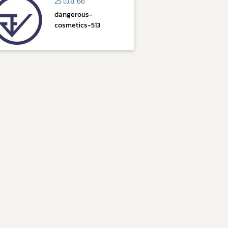
25 เม.ย. 66
dangerous-
cosmetics-513