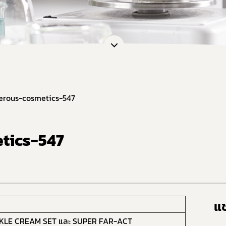
erous-cosmetics-547
tics-547
แช
KLE CREAM SET และ SUPER FAR-ACT