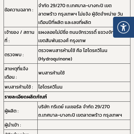
จำกัด 29/270 ถ.เทศบาล-บางกะปิ เขต
ข้อความฉลาก :
ลาดพร้าว กรุงเทพฯ ไม่แจ้ง ผู้จัดจำหน่าย วัน
เดือนปีที่ผลิต และเลขที่ผลิต
เจ้าของ / สถาน
แผงลอยไม่มีชื่อ ถนนจักรวรรดิ์ แขวงจักรวรรดิ์
ที่ :
เขตสัมพันธวงศ์ กรุงเทพ
ตรวจพบสารห้ามใช้ คือ ไฮโดรควิโนน
ตรวจพบ :
(Hydroquinone)
สาเหตุที่แจ้ง
พบสารห้ามใช้
เตือน :
พบสารห้ามใช้ :
ไฮโดรควิโนน
รายละเอียดผลิตภัณฑ์
บริษัท ทรีเดย์ เนเชอรัล จำกัด 29/270
ผู้ผลิต :
ถ.เทศบาล-บางกะปิ เขตลาดพร้าว กรุงเทพฯ
ผู้นำเข้า :